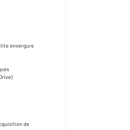
tite envergure  
ques  
rive)  
quisition de 