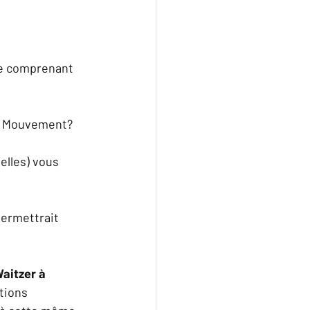
ge comprenant 
n Mouvement?  
lles) vous 
ermettrait 
aitzer à 
tions 