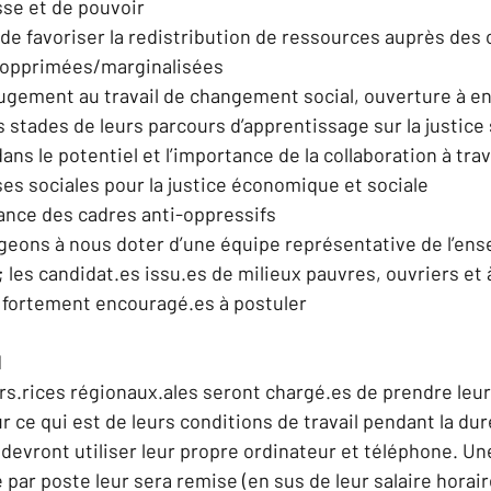
sse et de pouvoir  
de favoriser la redistribution de ressources auprès des c
opprimées/marginalisées  
ugement au travail de changement social, ouverture à e
s stades de leurs parcours d’apprentissage sur la justice 
ans le potentiel et l’importance de la collaboration à trav
ses sociales pour la justice économique et sociale  
nce des cadres anti-oppressifs  
eons à nous doter d’une équipe représentative de l’ens
; les candidat.es issu.es de milieux pauvres, ouvriers et 
 fortement encouragé.es à postuler 
l
s.rices régionaux.ales seront chargé.es de prendre leur
r ce qui est de leurs conditions de travail pendant la dur
s devront utiliser leur propre ordinateur et téléphone. Un
par poste leur sera remise (en sus de leur salaire horaire)