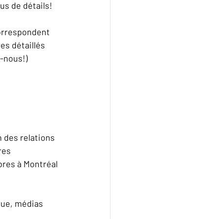
lus de détails!
correspondent 
s détaillés 
z-nous!)
 des relations 
es  
res à Montréal 
que, médias 