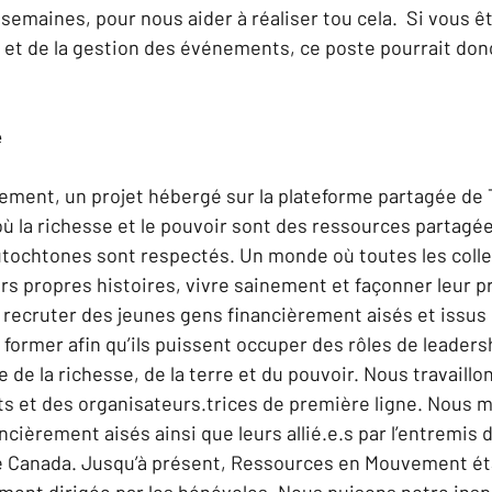
semaines, pour nous aider à réaliser tou cela.  Si vous ê
t de la gestion des événements, ce poste pourrait donc 
e
ment, un projet hébergé sur la plateforme partagée de 
 la richesse et le pouvoir sont des ressources partagées
autochtones sont respectés. Un monde où toutes les colle
rs propres histoires, vivre sainement et façonner leur pr
e recruter des jeunes gens financièrement aisés et issus 
s former afin qu’ils puissent occuper des rôles de leadersh
e de la richesse, de la terre et du pouvoir. Nous travaillo
et des organisateurs.trices de première ligne. Nous mo
ncièrement aisés ainsi que leurs allié.e.s par l’entremis 
le Canada. Jusqu’à présent, Ressources en Mouvement ét
ment dirigée par les bénévoles. Nous puisons notre inspi