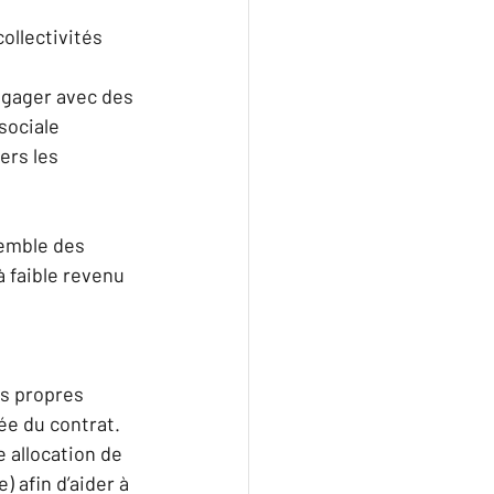
ollectivités 
ngager avec des 
sociale  
ers les 
emble des 
à faible revenu 
s propres 
ée du contrat. 
e allocation de 
 afin d’aider à 