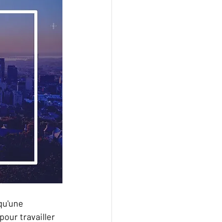
u'une 
our travailler 