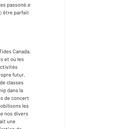
tes passoné.e 
être parfait 
Tides Canada, 
 et où les 
ctivités 
opre futur. 
de classes 
ip dans la 
ns de concert 
bilisons les 
de nos divers 
ait une 
ration de 